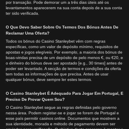
por transação. Pode demorar um a três dias úteis até os
levantamentos aparecerem na sua conta depois de a sua conta
ter sido verificada.
O Que Devo Saber Sobre Os Termos Dos Bónus Antes De
Reclamar Uma Oferta?
Todos os bónus do Casino Stanleybet vêm com regras
específicas, como um valor de depósito mínimo, requisitos de
apostas e jogos elegíveis. Por exemplo, a maioria dos bónus de
boas-vindas precisa de um depósito de pelo menos €, ou €20, e
o dinheiro do bónus deve ser apostado [e.g., 30 times] antes de
poder ser levantado. A secção de termos e condições da oferta
tem todas as informações de que precisa. Antes de usar
qualquer bónus, deve sempre ler estes termos.
O Casino Stanleybet É Adequado Para Jogar Em Portugal, E
Preciso De Provar Quem Sou?
O Casino Stanleybet segue as regras definidas pelo governo
nessa área. Podem registar-se e jogar se forem de Portugal e
esse país permitir casinos online. Documentos que mostrem a
sua identidade, morada e método de pagamento devem ser