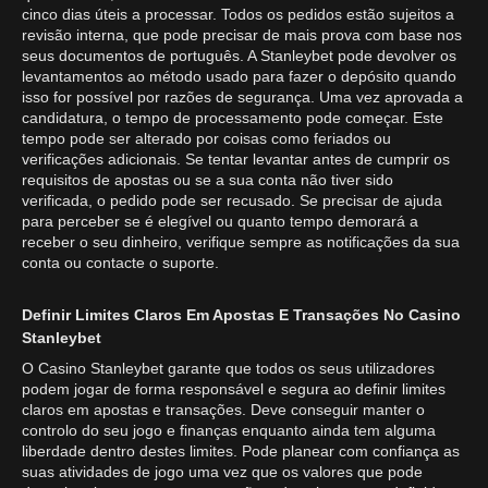
cinco dias úteis a processar. Todos os pedidos estão sujeitos a
revisão interna, que pode precisar de mais prova com base nos
seus documentos de português. A Stanleybet pode devolver os
levantamentos ao método usado para fazer o depósito quando
isso for possível por razões de segurança. Uma vez aprovada a
candidatura, o tempo de processamento pode começar. Este
tempo pode ser alterado por coisas como feriados ou
verificações adicionais. Se tentar levantar antes de cumprir os
requisitos de apostas ou se a sua conta não tiver sido
verificada, o pedido pode ser recusado. Se precisar de ajuda
para perceber se é elegível ou quanto tempo demorará a
receber o seu dinheiro, verifique sempre as notificações da sua
conta ou contacte o suporte.
Definir Limites Claros Em Apostas E Transações No Casino
Stanleybet
O Casino Stanleybet garante que todos os seus utilizadores
podem jogar de forma responsável e segura ao definir limites
claros em apostas e transações. Deve conseguir manter o
controlo do seu jogo e finanças enquanto ainda tem alguma
liberdade dentro destes limites. Pode planear com confiança as
suas atividades de jogo uma vez que os valores que pode