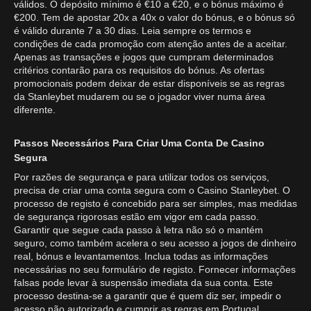
válidos. O depósito mínimo é €10 a €20, e o bónus máximo é
€200. Tem de apostar 20x a 40x o valor do bónus, e o bónus só
é válido durante 7 a 30 dias. Leia sempre os termos e
condições de cada promoção com atenção antes de a aceitar.
Apenas as transações e jogos que cumpram determinados
critérios contarão para os requisitos do bónus. As ofertas
promocionais podem deixar de estar disponíveis se as regras
da Stanleybet mudarem ou se o jogador viver numa área
diferente.
Passos Necessários Para Criar Uma Conta De Casino
Segura
Por razões de segurança e para utilizar todos os serviços,
precisa de criar uma conta segura com o Casino Stanleybet. O
processo de registo é concebido para ser simples, mas medidas
de segurança rigorosas estão em vigor em cada passo.
Garantir que segue cada passo à letra não só o mantém
seguro, como também acelera o seu acesso a jogos de dinheiro
real, bónus e levantamentos. Inclua todas as informações
necessárias no seu formulário de registo. Fornecer informações
falsas pode levar à suspensão imediata da sua conta. Este
processo destina-se a garantir que é quem diz ser, impedir o
acesso não autorizado e cumprir as regras em Portugal.