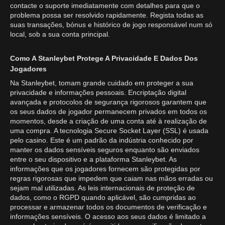
contacte o suporte imediatamente com detalhes para que o
problema possa ser resolvido rapidamente. Regista todas as
suas transações, bónus e histórico de jogo responsável num só
local, sob a sua conta principal.
Como A Stanleybet Protege A Privacidade E Dados Dos
Jogadores
Na Stanleybet, tomam grande cuidado em proteger a sua
privacidade e informações pessoais. Encriptação digital
avançada e protocolos de segurança rigorosos garantem que
os seus dados de jogador permanecem privados em todos os
momentos, desde a criação de uma conta até à realização de
uma compra. A tecnologia Secure Socket Layer (SSL) é usada
pelo casino. Este é um padrão da indústria conhecido por
manter os dados sensíveis seguros enquanto são enviados
entre o seu dispositivo e a plataforma Stanleybet. As
informações que os jogadores fornecem são protegidas por
regras rigorosas que impedem que caiam nas mãos erradas ou
sejam mal utilizadas. As leis internacionais de proteção de
dados, como o RGPD quando aplicável, são cumpridas ao
processar e armazenar todos os documentos de verificação e
informações sensíveis. O acesso aos seus dados é limitado a