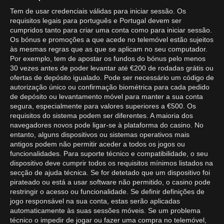
Tem de usar credenciais válidas para iniciar sessão. Os
requisitos legais para português e Portugal devem ser
cumpridos tanto para criar uma conta como para iniciar sessão.
Os bónus e promoções a que acede no telemóvel estão sujeitos
às mesmas regras que as que se aplicam no seu computador.
Por exemplo, tem de apostar os fundos do bónus pelo menos
30 vezes antes de poder levantar até €200 de rodadas grátis ou
ofertas de depósito igualado. Pode ser necessário um código de
autorização único ou confirmação biométrica para cada pedido
de depósito ou levantamento móvel para manter a sua conta
segura, especialmente para valores superiores a €500. Os
requisitos do sistema podem ser diferentes. A maioria dos
navegadores novos pode ligar-se à plataforma do casino. No
entanto, alguns dispositivos ou sistemas operativos mais
antigos podem não permitir aceder a todos os jogos ou
funcionalidades. Para suporte técnico e compatibilidade, o seu
dispositivo deve cumprir todos os requisitos mínimos listados na
secção de ajuda técnica. Se for detetado que um dispositivo foi
pirateado ou está a usar software não permitido, o casino pode
restringir o acesso ou funcionalidade. Se definir definições de
jogo responsável na sua conta, estas serão aplicadas
automaticamente às suas sessões móveis. Se um problema
técnico o impedir de jogar ou fazer uma compra no telemóvel,