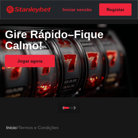
Iniciar sessão
Registar
Gire Rápido–Fique
Calmo!
Jogar agora
Início
Termos e Condições