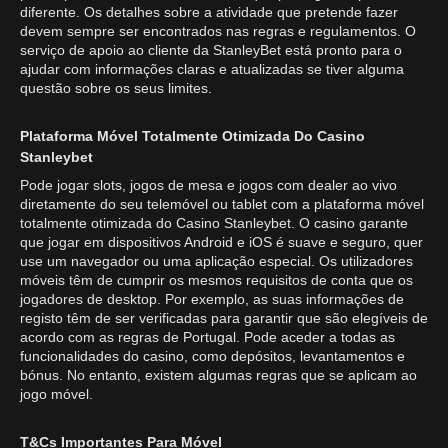
diferente. Os detalhes sobre a atividade que pretende fazer
devem sempre ser encontrados nas regras e regulamentos. O
serviço de apoio ao cliente da StanleyBet está pronto para o
ajudar com informações claras e atualizadas se tiver alguma
questão sobre os seus limites.
Plataforma Móvel Totalmente Otimizada Do Casino
Stanleybet
Pode jogar slots, jogos de mesa e jogos com dealer ao vivo
diretamente do seu telemóvel ou tablet com a plataforma móvel
totalmente otimizada do Casino Stanleybet. O casino garante
que jogar em dispositivos Android e iOS é suave e seguro, quer
use um navegador ou uma aplicação especial. Os utilizadores
móveis têm de cumprir os mesmos requisitos de conta que os
jogadores de desktop. Por exemplo, as suas informações de
registo têm de ser verificadas para garantir que são elegíveis de
acordo com as regras de Portugal. Pode aceder a todas as
funcionalidades do casino, como depósitos, levantamentos e
bónus. No entanto, existem algumas regras que se aplicam ao
jogo móvel.
T&Cs Importantes Para Móvel