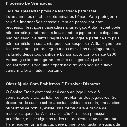
Processo De Verificação
Terá de apresentar prova de identidade para fazer
levantamentos ou obter determinados bónus. Para proteger o
seu € e informações pessoais, tem de passar por este
processo. Restrições baseadas na jurisdição: A Stanleybet pode
não permitir jogadores em locais onde o jogo online é ilegal ou
não regulado. Se tentar registar-se ou jogar a partir de um país
não permitido, a sua conta pode ser suspensa. A Stanleybet tem
licenças fortes que protegem todos os saldos dos jogadores,
incluindo depósitos, ganhos e bónus ativos como os até €200.
As licenças também garantem que os jogos são justos
regularmente. Para uma experiência de jogo segura e fiável,
cumprir a lei é muito importante.
Obter Ajuda Com Problemas E Resolver Disputas
O Casino Stanleybet está dedicado ao jogo justo e à
comunicação clara ao lidar com problemas dos jogadores. Se
discordar do casino sobre apostas, saldos de conta, transações
ou termos de bónus, existe uma forma clara e rápida de
resolver a questão. A sua satisfação é a nossa principal
prioridade, e investigamos todos os problemas imediatamente.
Para resolver uma disputa, deve primeiro contactar a equipa de