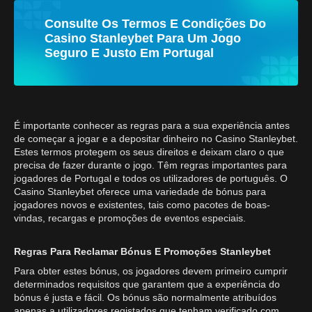
Consulte Os Termos E Condições Do
Casino Stanleybet Para Um Jogo
Seguro E Justo Em Portugal
É importante conhecer as regras para a sua experiência antes
de começar a jogar e a depositar dinheiro no Casino Stanleybet.
Estes termos protegem os seus direitos e deixam claro o que
precisa de fazer durante o jogo. Têm regras importantes para
jogadores de Portugal e todos os utilizadores de português. O
Casino Stanleybet oferece uma variedade de bónus para
jogadores novos e existentes, tais como pacotes de boas-
vindas, recargas e promoções de eventos especiais.
Regras Para Reclamar Bónus E Promoções Stanleybet
Para obter estes bónus, os jogadores devem primeiro cumprir
determinados requisitos que garantem que a experiência do
bónus é justa e fácil. Os bónus são normalmente atribuídos
apenas a utilizadores registados que tenham verificado com