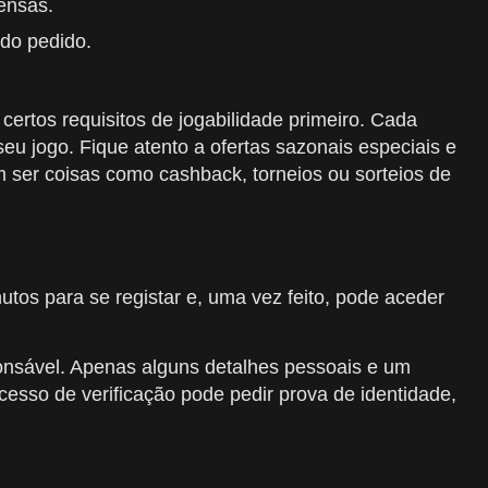
ensas.
ndo pedido.
ertos requisitos de jogabilidade primeiro. Cada
seu jogo. Fique atento a ofertas sazonais especiais e
m ser coisas como cashback, torneios ou sorteios de
tos para se registar e, uma vez feito, pode aceder
sponsável. Apenas alguns detalhes pessoais e um
esso de verificação pode pedir prova de identidade,