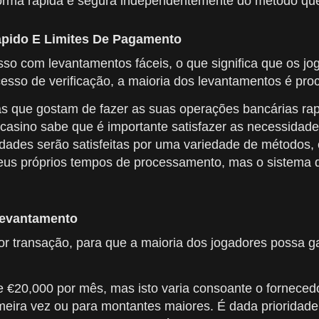
 forma rápida e segura independentemente do método que
pido E Limites De Pagamento
so com levantamentos fáceis, o que significa que os j
sso de verificação, a maioria dos levantamentos é pro
as que gostam de fazer as suas operações bancárias rap
asino sabe que é importante satisfazer as necessidades
dades serão satisfeitas por uma variedade de métodos, c
eus próprios tempos de processamento, mas o sistema d
Levantamento
 transação, para que a maioria dos jogadores possa g
 €20,000 por mês, mas isto varia consoante o forneced
imeira vez ou para montantes maiores. É dada priorida