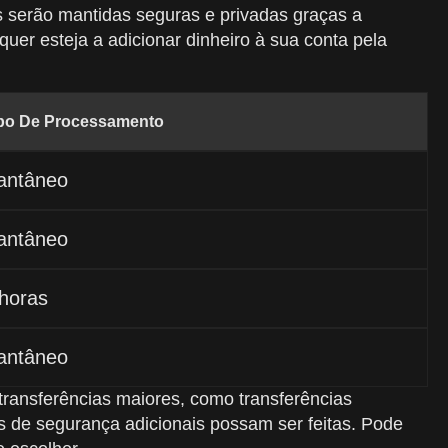
 serão mantidas seguras e privadas graças a
uer esteja a adicionar dinheiro à sua conta pela
o De Processamento
tantâneo
tantâneo
 horas
tantâneo
transferências maiores, como transferências
 de segurança adicionais possam ser feitas. Pode