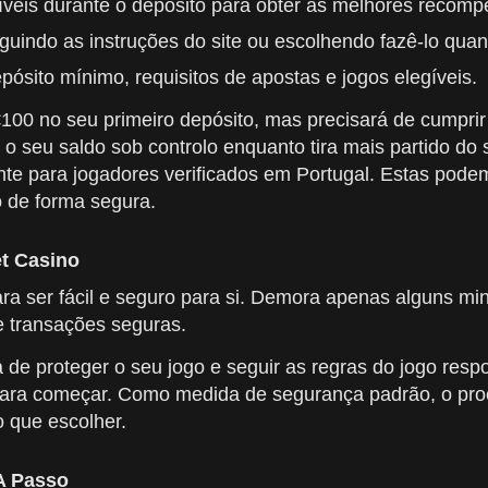
íveis durante o depósito para obter as melhores recomp
guindo as instruções do site ou escolhendo fazê-lo qua
sito mínimo, requisitos de apostas e jogos elegíveis.
0 no seu primeiro depósito, mas precisará de cumprir c
 o seu saldo sob controlo enquanto tira mais partido do 
nte para jogadores verificados em Portugal. Estas pode
o de forma segura.
et Casino
a ser fácil e seguro para si. Demora apenas alguns minu
e transações seguras.
ma de proteger o seu jogo e seguir as regras do jogo re
para começar. Como medida de segurança padrão, o proc
 que escolher.
A Passo