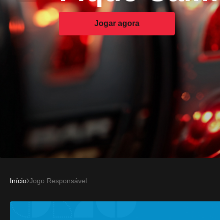
Jogar agora
Início
Jogo Responsável